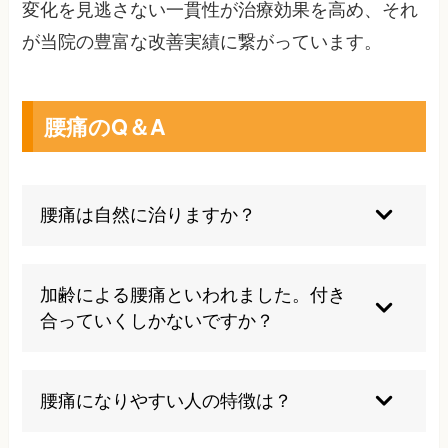
変化を見逃さない一貫性が治療効果を高め、それ
が当院の豊富な改善実績に繋がっています。
腰痛のQ＆A
腰痛は自然に治りますか？
軽度な腰痛の場合、安静にしていれば痛みが取れ
ることはあります。根本的な原因は改善していな
加齢による腰痛といわれました。付き
い場合、腰痛を繰り返し悪化してしまう可能性が
合っていくしかないですか？
あります。
諦めるにはまだ早いです。当院では80歳以上の方
の改善実績もありますので、是非一度ご相談くだ
腰痛になりやすい人の特徴は？
さい。
デスクワークなどで身体を動かさない人や同じ姿