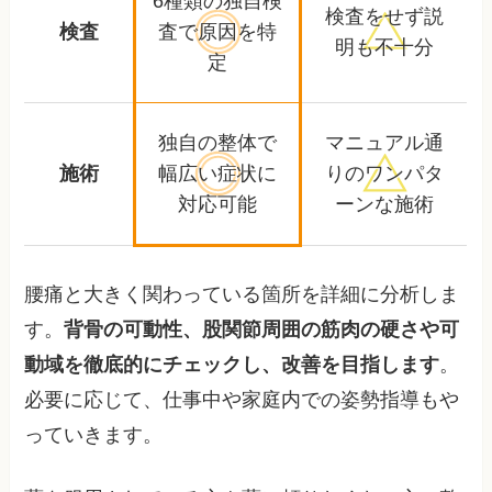
6種類の独自検
検査をせず
説
検査
査で
原因を特
明も不十分
定
独自の整体で
マニュアル通
施術
幅広い
症状に
りの
ワンパタ
対応可能
ーンな施術
腰痛と大きく関わっている箇所を詳細に分析しま
す。
背骨の可動性、股関節周囲の筋肉の硬さや可
動域を徹底的にチェックし、改善を目指します
。
必要に応じて、仕事中や家庭内での姿勢指導もや
っていきます。