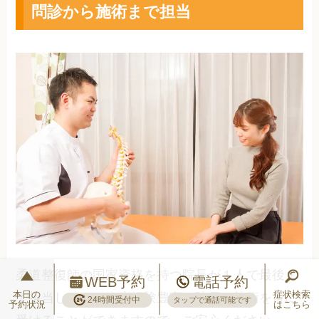
問診から施術まで担当
柔道整復師の国家資格を持つ院長が１人で最後ま
WEB予約
電話予約
本日の
症状検索
で担当します。臨床経験豊富な院長の施術を常に
24時間受付中
タップで通話可能です
予約状況
はこちら