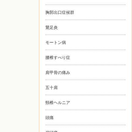
胸郭出口症候群
鵞足炎
モートン病
腰椎すべり症
肩甲骨の痛み
五十肩
頸椎ヘルニア
頭痛