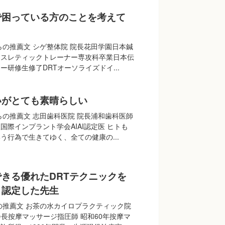
で困っている方のことを考えて
らの推薦文 シゲ整体院 院長花田学園日本鍼
アスレティックトレーナー専攻科卒業日本伝
ー研修生修了DRTオーソライズドイ...
いがとても素晴らしい
らの推薦文 志田歯科医院 院長浦和歯科医師
国際インプラント学会AIAI認定医 ヒトも
う行為で生きてゆく、全ての健康の...
きる優れたDRTテクニックを
と認定した先生
の推薦文 お茶の水カイロプラクティック院
会長按摩マッサージ指圧師 昭和60年按摩マ