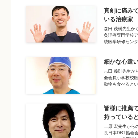
真剣に痛み
いる治療家
森田 茂樹先生か
灸理療専門学校
統医学研修センタ
細かな心遣
志田 義則先生か
会会員小学校校医
動物も食べるとい
皆様に推薦で
持っている
上原 宏先生から
長日本DRT協会