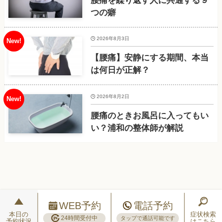
腰痛を繰り返す人に共通する９
つの癖
2026年8月3日
【腰痛】安静にする期間、本当
は何日が正解？
2026年8月2日
腰痛のときお風呂に入ってもい
い？浦和の整体師が解説
WEB予約
電話予約
本日の
症状検索
24時間受付中
タップで通話可能です
予約状況
はこちら