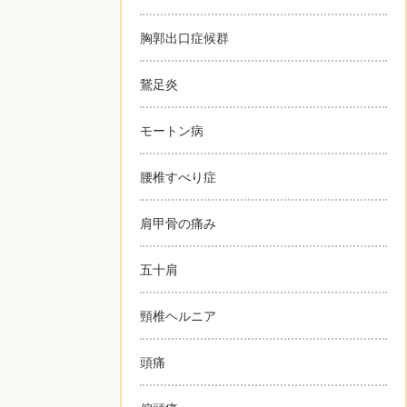
胸郭出口症候群
鵞足炎
モートン病
腰椎すべり症
肩甲骨の痛み
五十肩
頸椎ヘルニア
頭痛