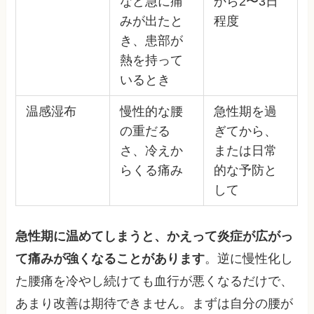
など急に痛
から2〜3日
みが出たと
程度
き、患部が
熱を持って
いるとき
温感湿布
慢性的な腰
急性期を過
の重だる
ぎてから、
さ、冷えか
または日常
らくる痛み
的な予防と
して
急性期に温めてしまうと、かえって炎症が広がっ
て痛みが強くなることがあります
。逆に慢性化し
た腰痛を冷やし続けても血行が悪くなるだけで、
あまり改善は期待できません。まずは自分の腰が