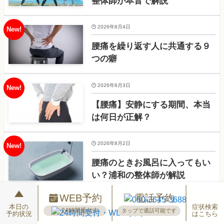
整体師が本音で解説
2026年8月4日
腰痛を繰り返す人に共通する９
つの癖
2026年8月3日
【腰痛】安静にする期間、本当
は何日が正解？
2026年8月2日
腰痛のときお風呂に入ってもい
い？浦和の整体師が解説
WEB予約
電話予約
本日の
症状検索
24時間受付中
タップで通話可能です
予約状況
はこちら