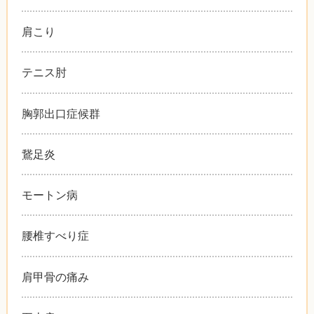
肩こり
テニス肘
胸郭出口症候群
鵞足炎
モートン病
腰椎すべり症
肩甲骨の痛み