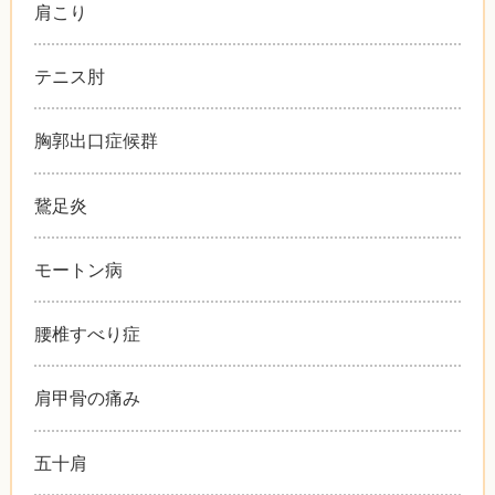
肩こり
テニス肘
胸郭出口症候群
鵞足炎
モートン病
腰椎すべり症
肩甲骨の痛み
五十肩